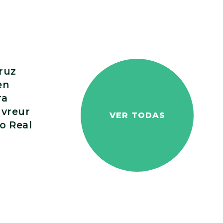
ruz
en
ra
uvreur
VER TODAS
o Real