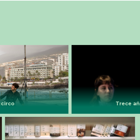
 circo
Trece añ