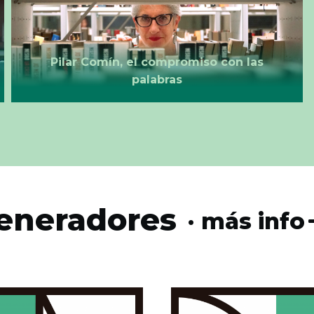
Pilar Comín, el compromiso con las
palabras
generadores
· más info