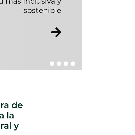
d más inclusiva y
sostenible
ura de
a la
ral y