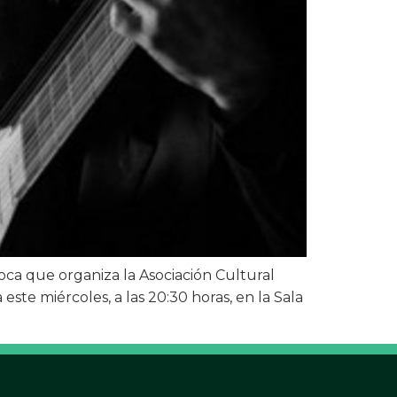
roca que organiza la Asociación Cultural
ste miércoles, a las 20:30 horas, en la Sala