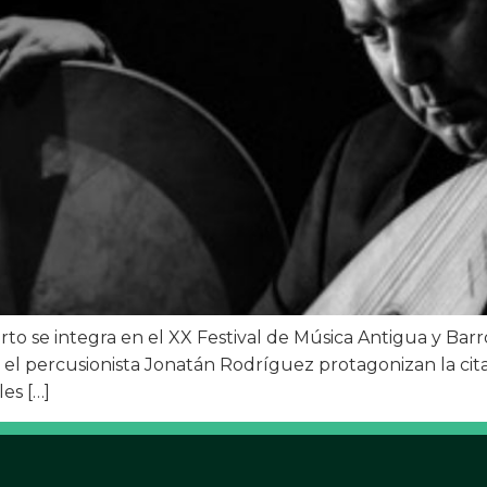
rto se integra en el XX Festival de Música Antigua y Bar
 el percusionista Jonatán Rodríguez protagonizan la cita e
es […]