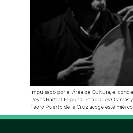
Impulsado por el Área de Cultura, el concie
Reyes Bartlet El guitarrista Carlos Oramas y
Taoro Puerto de la Cruz acoge este miércol