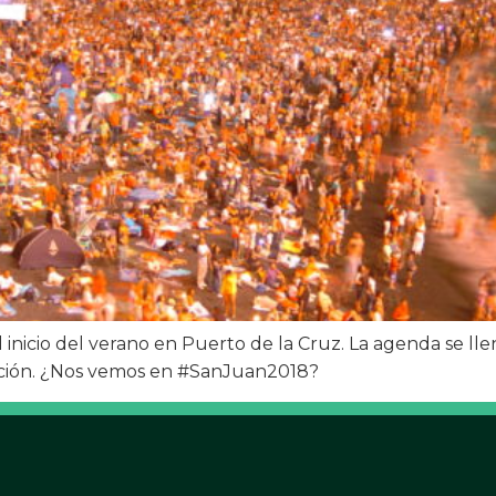
inicio del verano en Puerto de la Cruz. La agenda se ll
dición. ¿Nos vemos en #SanJuan2018?