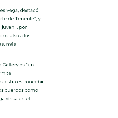
tes Vega, destacó
te de Tenerife”, y
 juvenil, por
 impulso a los
as, más
 Gallery es “un
rmite
 muestra es concebir
sos cuerpos como
 vírica en el