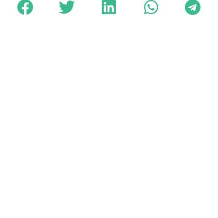
Otras noticias de
actualidad
Vivamos con el espíritu del circo
19/04/2025
El mensaje del Día Mundial del
Teatro 2025: una llamada a la