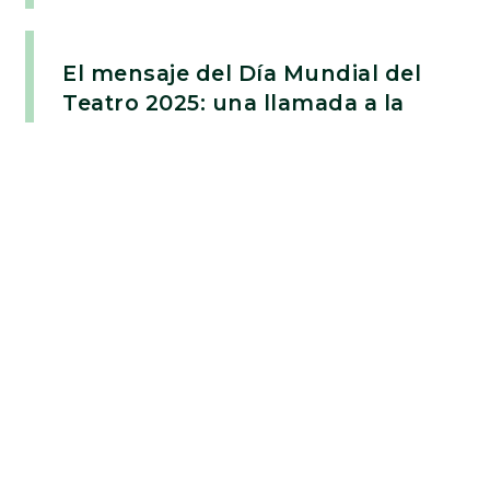
El mensaje del Día Mundial del
Teatro 2025: una llamada a la
transformación
27/03/2025
Trece años tras la emergencia
climática
21/03/2025