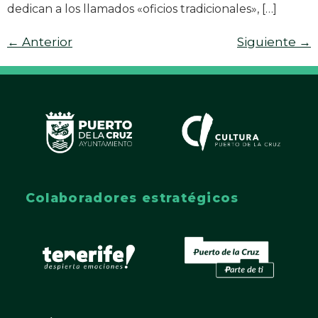
dedican a los llamados «oficios tradicionales», […]
←
Anterior
Siguiente
→
Colaboradores estratégicos