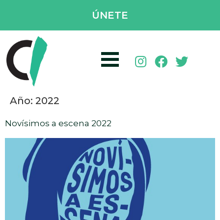
ÚNETE
Año:
2022
Novísimos a escena 2022