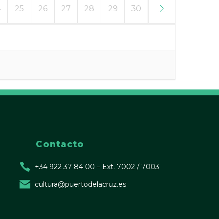
4
25
26
27
28
29
30
31
Contacto
+34 922 37 84 00 – Ext. 7002 / 7003
cultura@puertodelacruz.es