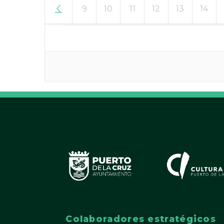
8
6
7
9
10
11
12
13
14
Colaboradores estratégicos