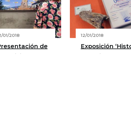
2/01/2018
12/01/2018
Presentación de
Exposición ‘Hist
xposición
y música
Historia y música
tradicional de lo
radicional de los
isleños de
sleños de
Luisiana’
uisiana’