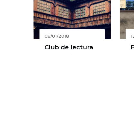
08/01/2018
1
Club de lectura
con Mariano
e
Gambín
‘
t
i
L