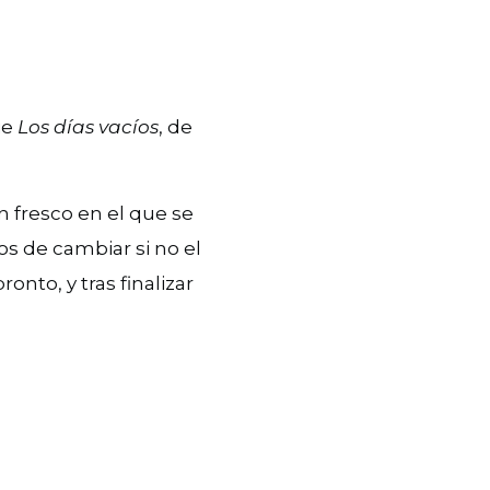
je
Los días vacíos
, de
un fresco en el que se
s de cambiar si no el
nto, y tras finalizar