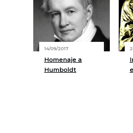
14/09/2017
2
Homenaje a
Humboldt
e
f
e
T