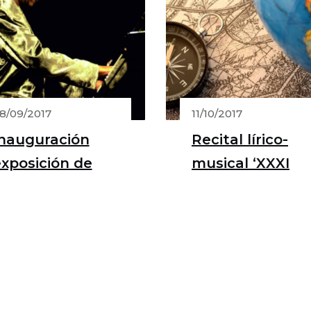
8/09/2017
11/10/2017
Inauguración
Recital lírico-
xposición de
musical ‘XXXI
otografías ‘ El
Canto a
patrimonio
Hispanoamérica
tnográfico de
enerife’