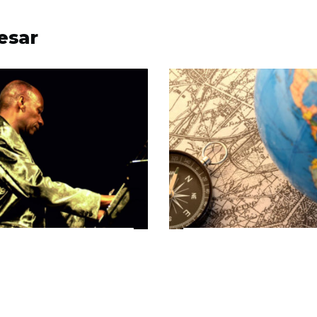
esar
8/09/2017
11/10/2017
Inauguración
Recital lírico-
xposición de
musical ‘XXXI