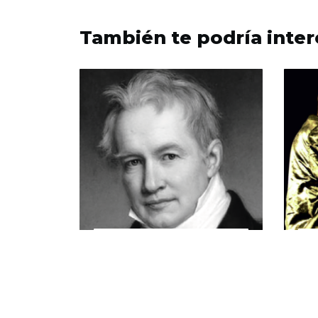
También te podría inter
14/09/2017
2
Homenaje a
Humboldt
e