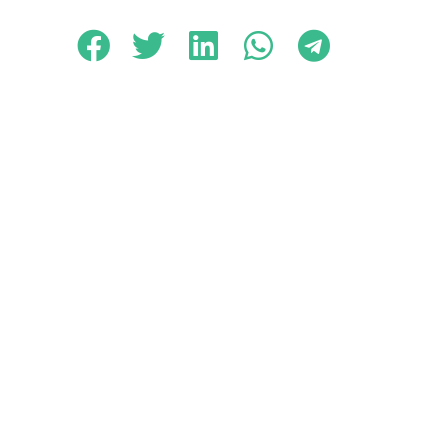
Contacto
+34 922 37 84 00 – Ext. 7002 / 7003
cultura@puertodelacruz.es